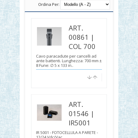
Ordina Per:
ART.
00861 |
COL 700
Cavo paracadute per cancelli ad
ante battenti. Lunghezza: 700 mm ±
8 Fune: ∅ 5 x 133 in..
ART.
01546 |
IR5001
IR 5001 - FOTOCELLULA A PARETE -
12/24 Vdc/Vac ..