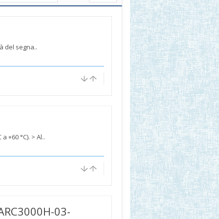
à del segna..
a +60 °C). > Al..
ARC3000H-03-